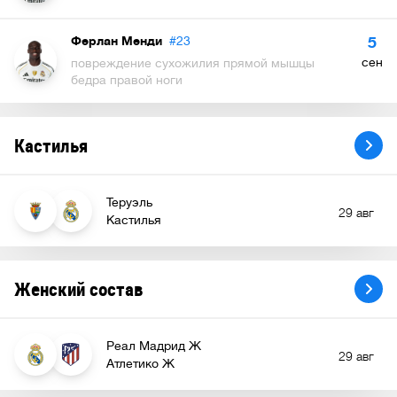
Ферлан Менди
#23
5
сен
повреждение сухожилия прямой мышцы
бедра правой ноги
Кастилья
Теруэль
29 авг
Кастилья
Женский состав
Реал Мадрид Ж
29 авг
Атлетико Ж