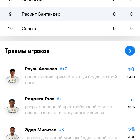
9.
Расинг Сантандер
0
0
10.
Сельта
0
0
Травмы игроков
Рауль Асенсио
#17
10
сен
повреждение прямой мышцы бедра правой
ноги
Родриго Гоэс
#11
7
дек
разрыв передней крестообразной связки
правого колена и наружного мениска
28
Эдер Милитао
#3
авг
травма двуглавой мышцы бедра левой ноги