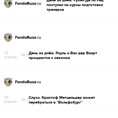
День за днём. Рубен Де ла Ред
поступил на курсы подготовки
тренеров
26
День за днём. Рауль и Ван дер Ваарт
0
апреля
прощаются с сезоном
26
Слухи. Кристоф Метцельдер может
0
апреля
перебраться в "Вольфсбург"