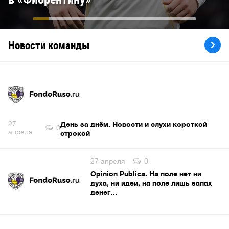
Новости команды
27
День за днём. Новости и слухи короткой
0
апреля
строкой
27 апреля
0
Opinion Publica. На поле нет ни
духа, ни идеи, на поле лишь запах
денег…