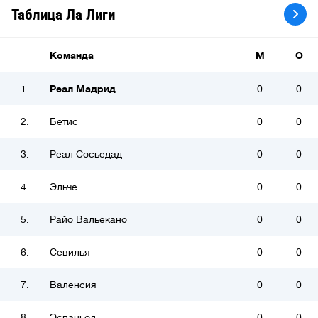
Таблица Ла Лиги
Команда
М
О
1.
Реал Мадрид
0
0
2.
Бетис
0
0
3.
Реал Сосьедад
0
0
4.
Эльче
0
0
5.
Райо Вальекано
0
0
6.
Севилья
0
0
7.
Валенсия
0
0
8.
Эспаньол
0
0