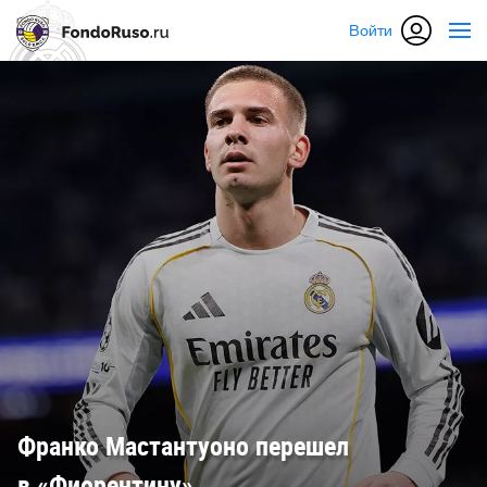
Войти
Франко Мастантуоно перешел
в «Фиорентину»