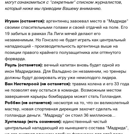
могут ознакомиться с "секретным" списком журналистов,
который ниже мы приводим Вашему вниманию.
Игуаин (останется):
аргентинец завоевал место в "Мадриде"
своими спасительными голами и своей отдачей на поле. Его
19 забитых в рамках Ла Лиги мячей делают его
незаменимым. Но Гонсало не будет играть как центральный
нападающий - производительность аргентинца выше на
позиции правого крайнего полузащитника или оттянутого
форварда.
Рауль (останется):
вечный капитан вновь будет одной из
икон Мадридизма. Для Вальдано он незаменим, но тренеры
должны будут дозировать игру уже немолодого лидера.
Ван Нистелроой (не останется):
травма колена и его 33 года
не позволят ему остаться в команде. Возможным местом
завершения карьеры бомбардира может стать Голландия.
Роббен (не останется):
несмотря на то, что он великолепный
мастер, новая спортивная дирекция захочет сделать на
голландце деньги. "Мадриду" он стоил 36 миллионов...
Хунтелаар (есть сомнения):
единственный чистый
центральный нападающий из нынешнего состава "Мадрида",