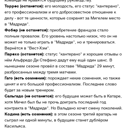
команды не нравятся будущему руководству.
Торрес (останется):
его молодость, его статус "кантерано",
его профессионализм и его добросовестное отношение к
делу - вот те ценности, которые сохранят за Мигелем место
в "Мадриде".
Фобер (не останется):
приобретение француза стало
полным провалом. Его уровень настолько низок, что он не
может не только играть в "Мадриде", но и тренироваться.
Вернётся в "Вест-Хэм".
Парехо (останется):
статус "кантерано" и хорошие отзывы о
нём Альфредо Ди Стефано дадут ему ещё один шанс. В
нынешнем сезоне провёл в составе "Мадрида" 29 минут,
разбросанных между тремя матчами.
Гаго (есть сомнения):
порождает некие сомнения, но также
ценят и его большой профессионализм. Последнее слово
будет за новым тренером.
Сальгадо (не останется):
его будущее может быть в Катаре,
хотя Мичел был бы не прочь доиграть последний год
контракта в "Мадриде". Но Вальдано хочет смену поколений.
Кодина (есть сомнения):
в этом сезоне третий вратарь не
сыграл ни одной минуты, в будущем станет дублёром
Касильяса.