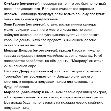
Снейдер (останется):
несмотря на то, что это был не лучший
сезон полузащитника, Вальдано считает его хорошим
игроком. Голландца продадут, если только по нему поступит
очень заманчивое предложение.
Хави Гарсия (останется):
статус воспитанника кантеры
может сохранить для него место в команде, но если
найдутся желающие полузащитника купить и предложат
хорошие деньги, клуб его продаст. В нынешнем сезоне
оказался не на высоте.
Мамаду Диарра (не останется):
приход Ласса и тяжёлая
травма закрывают перед малийцем двери в команду. Клуб
постарается заработать на нём деньги. "Мадриду" он стоил
27 миллионов евро...
Лассана Диарра (останется):
стал настоящим открытием.
"Бернабеу" им восхищается, и Вальдано считает его
ключевым опорным полузащитником для команды на
будущий сезон.
Марсело (останется):
в нынешнем сезоне бразилец заиграл,
и Вальдано считает его игроком, который ещё может расти.
Бразильца будут использовать на позиции левого крайнего
полузащитника.