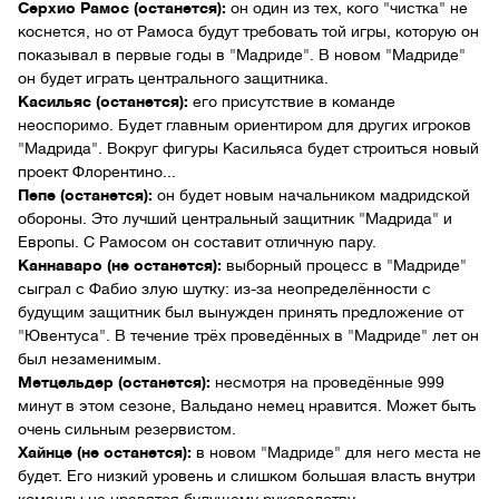
Серхио Рамос (останется):
он один из тех, кого "чистка" не
коснется, но от Рамоса будут требовать той игры, которую он
показывал в первые годы в "Мадриде". В новом "Мадриде"
он будет играть центрального защитника.
Касильяс (останется):
его присутствие в команде
неоспоримо. Будет главным ориентиром для других игроков
"Мадрида". Вокруг фигуры Касильяса будет строиться новый
проект Флорентино...
Пепе (останется):
он будет новым начальником мадридской
обороны. Это лучший центральный защитник "Мадрида" и
Европы. С Рамосом он составит отличную пару.
Каннаваро (не останется):
выборный процесс в "Мадриде"
сыграл с Фабио злую шутку: из-за неопределённости с
будущим защитник был вынужден принять предложение от
"Ювентуса". В течение трёх проведённых в "Мадриде" лет он
был незаменимым.
Метцельдер (останется):
несмотря на проведённые 999
минут в этом сезоне, Вальдано немец нравится. Может быть
очень сильным резервистом.
Хайнце (не останется):
в новом "Мадриде" для него места не
будет. Его низкий уровень и слишком большая власть внутри