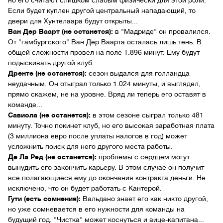
но его считают слишком слабым физически для этой роли.
Если будет куплен другой центральный нападающий, то
двери для Хунтелаара будут открыты...
Ван Дер Ваарт (не останется):
в "Мадриде" он провалился.
От "гамбургского" Ван Дер Ваарта осталась лишь тень. В
общей сложности провёл на поле 1.896 минут. Ему будут
подыскивать другой клуб.
Дренте (не останется):
сезон выдался для голландца
неудачным. Он отыграл только 1.024 минуты, и выглядел,
прямо скажем, не на уровне. Вряд ли теперь его оставят в
команде...
Савиола (не останется):
в этом сезоне сыграл только 481
минуту. Точно покинет клуб, но его высокая заработная плата
(3 миллиона евро после уплаты налогов в год) может
усложнить поиск для него другого места работы.
Де Ла Ред (не останется):
проблемы с сердцем могут
вынудить его закончить карьеру. В этом случае он получит
все полагающиеся ему до окончания контракта деньги. Не
исключено, что он будет работать с Кантерой.
Гути (есть сомнения):
Вальдано знает его как никто другой,
но уже сомневается в его нужности для команды на
будущий год. "Чистка" может коснуться и вице-капитана...