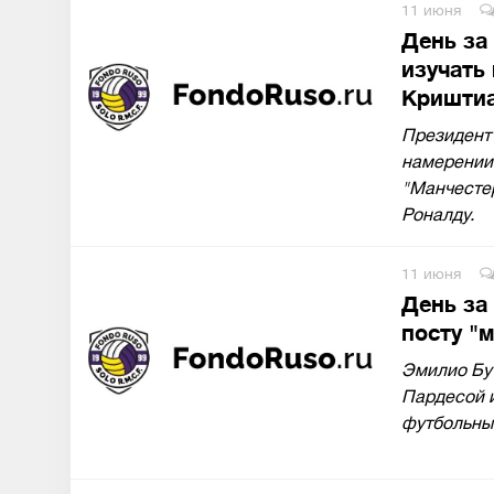
11 июня
День за
изучать
Криштиа
Президент
намерении
"Манчесте
Роналду.
11 июня
День за
посту "
Эмилио Бу
Пардесой и
футбольны