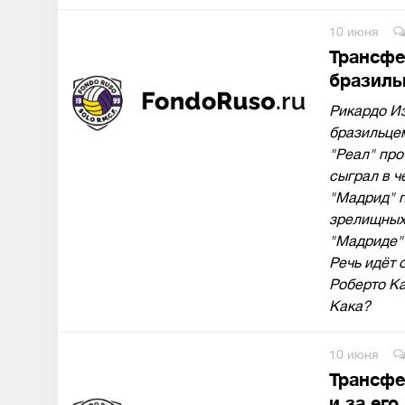
10 июня
Трансфе
бразиль
Рикардо И
бразильцем
"Реал" про
сыграл в ч
"Мадрид" п
зрелищных
"Мадриде" 
Речь идёт 
Роберто Ка
Кака?
10 июня
Трансфе
и за ег