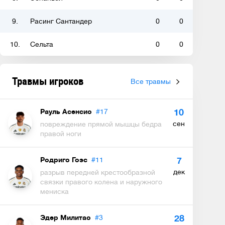
9.
Расинг Сантандер
0
0
10.
Сельта
0
0
Травмы игроков
Все травмы
Рауль Асенсио
#17
10
сен
повреждение прямой мышцы бедра
правой ноги
Родриго Гоэс
#11
7
дек
разрыв передней крестообразной
связки правого колена и наружного
мениска
Эдер Милитао
#3
28