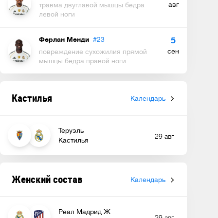
авг
травма двуглавой мышцы бедра
левой ноги
Ферлан Менди
#23
5
сен
повреждение сухожилия прямой
мышцы бедра правой ноги
Кастилья
Календарь
Теруэль
29 авг
Кастилья
Женский состав
Календарь
Реал Мадрид Ж
29 авг