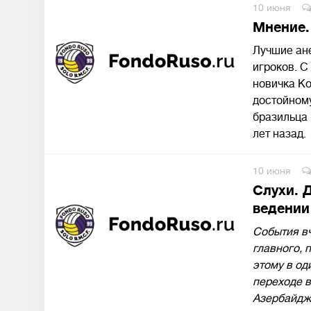
10 июня
Мнение.
Лучшие ане
игроков. С
новичка Ко
достойном
бразильца 
лет назад.
10 июня
Слухи. 
ведении
События в
главного, 
этому в од
переходе в
Азербайдж