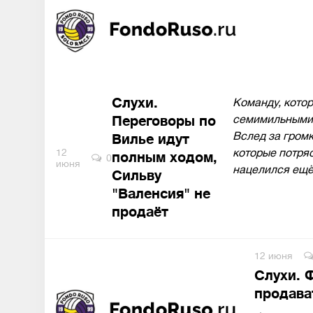
Слухи.
Команду, котор
Переговоры по
семимильными 
Вслед за гром
Вилье идут
12
которые потря
полным ходом,
0
июня
нацелился ещё
Сильву
"Валенсия" не
продаёт
12 июня
Слухи. 
продава