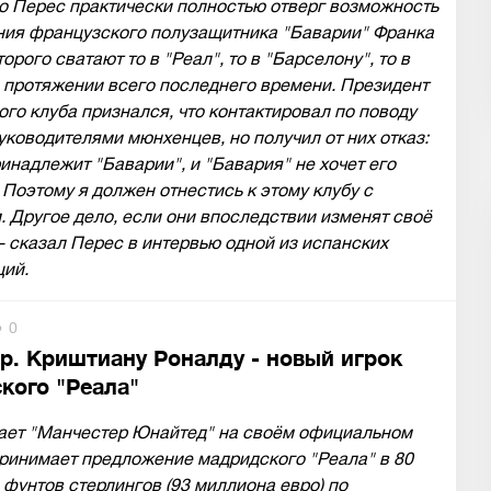
о Перес практически полностью отверг возможность
ния французского полузащитника "Баварии" Франка
орого сватают то в "Реал", то в "Барселону", то в
 протяжении всего последнего времени. Президент
го клуба признался, что контактировал по поводу
уководителями мюнхенцев, но получил от них отказ:
инадлежит "Баварии", и "Бавария" не хочет его
 Поэтому я должен отнестись к этому клубу с
 Другое дело, если они впоследствии изменят своё
- сказал Перес в интервью одной из испанских
ций.
0
р. Криштиану Роналду - новый игрок
кого "Реала"
ает "Манчестер Юнайтед" на своём официальном
принимает предложение мадридского "Реала" в 80
фунтов стерлингов (93 миллиона евро) по