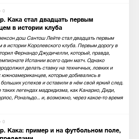
0
р. Кака стал двадцать первым
цем в истории клуба
зексон дош Сантош Лейте стал двадцать первым
 в истории Королевского клуба. Первым дорогу в
торил Фернандо Джудичелли, который, правда,
емпионате Испании всего один матч. Однако
родолжил делать ставку на техничных, ловких и
 южноамериканцев, которые добивались в
больших успехов и оставили в нём свой яркий след.
о таких легендах мадридизма, как Канарио, Диди,
рлос, Рональдо... и, возможно, через какое-то время
0
р. Кака: пример и на футбольном поле,
о пределами