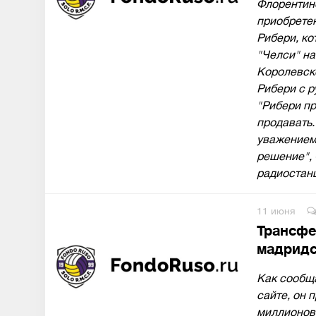
Флорентин
приобрете
Рибери, кот
"Челси" на
Королевско
Рибери с р
"Рибери пр
продавать.
уважением.
решение", 
радиостан
11 июня
Трансфе
мадридс
Как сообщ
сайте, он 
миллионов 