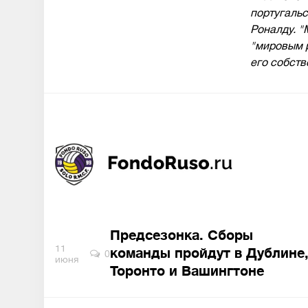
португаль
Роналду. 
"мировым р
его собств
Предсезонка. Сборы
11
команды пройдут в Дублине
0
июня
Торонто и Вашингтоне