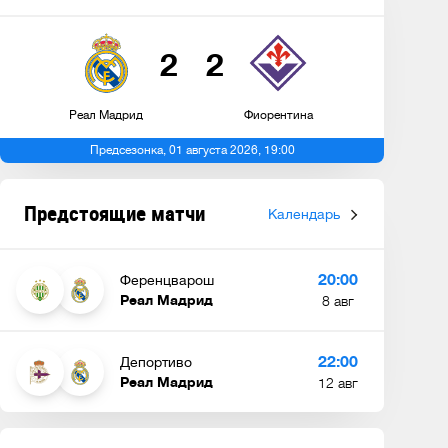
2
2
Реал Мадрид
Фиорентина
Предсезонка, 01 августа 2026, 19:00
Винисиус Джуниор продлил
контракт с клубом до 2032
Предстоящие матчи
Календарь
года
20:00
Ференцварош
Реал Мадрид
8 авг
22:00
Депортиво
Реал Мадрид
12 авг