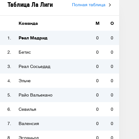
Таблица Ла Лиги
Полная таблица
Команда
М
О
1.
Реал Мадрид
0
0
2.
Бетис
0
0
3.
Реал Сосьедад
0
0
4.
Эльче
0
0
5.
Райо Вальекано
0
0
6.
Севилья
0
0
7.
Валенсия
0
0
8.
Эспаньол
0
0