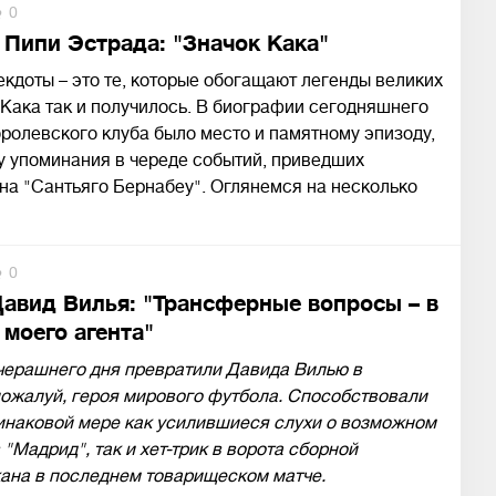
0
 Пипи Эстрада: "Значок Кака"
кдоты – это те, которые обогащают легенды великих
 Кака так и получилось. В биографии сегодняшнего
ролевского клуба было место и памятному эпизоду,
у упоминания в череде событий, приведших
на "Сантьяго Бернабеу". Оглянемся на несколько
0
Давид Вилья: "Трансферные вопросы – в
 моего агента"
черашнего дня превратили Давида Вилью в
пожалуй, героя мирового футбола. Способствовали
инаковой мере как усилившиеся слухи о возможном
 "Мадрид", так и хет-трик в ворота сборной
ана в последнем товарищеском матче.