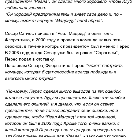
президентом "Реала", он сделал много хорошего, чтобы Клуб
добивался успехов.
"Он хороший предприниматель и знает свое дело и, по –
моему, сможет вернуть "Мадриду" свой образ".
Сесар Санчес пришел в "Реал Мадрид" в один год с
Флорентино, в 2000 году и провел в команде целых пять
сезонов, в течение которых президентом был именно Перес.
В 2006 году, когда Сезар уже был игроком "Сарагосы",
Перес подал в отставку.
По словам Сезара, Флорентино Перес
"может построить
команду, которая будет способна всегда побеждать и
выиграть много титулов".
"По-моему, Перес сделал много выводов из тех ошибок,
которые допустил, будучи президентом. Также эти ошибки
сделали его опытней, и я думаю, что, если он станет
президентом, то не только исправит свои ошибки, но и
сделает так, чтобы "Реал Мадрид" стал той командой,
которой он был в 2002 году. Кроме того, очень важно, с
какой командой Перес идет на очередное президентство -
это будет очень важным для
"Реала",
- заключил голкипер.