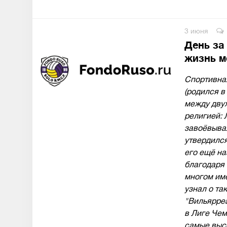
3 июня
День за
жизнь м
Спортивна
(родился в
между двух
религией: 
завоёвывал
утвердился
его ещё на
благодаря 
многом им
узнал о та
"Вильярреа
в Лиге Чем
самые выс