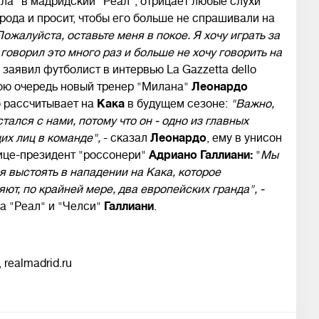
ла" в мадридский "Реал", отрицает любые слухи
рода и просит, чтобы его больше не спрашивали на
Пожалуйста, оставьте меня в покое. Я хочу играть за
 говорил это много раз и больше не хочу говорить на
- заявил футболист в интервью La Gazzetta dello
вою очередь новый тренер "Милана"
Леонардо
о рассчитывает на
Кака
в будущем сезоне:
"Важно,
стался с нами, потому что он - одно из главных
х лиц в команде",
- сказал
Леонардо
, ему в унисон
ице-президент "россонери"
Адриано Галлиани:
"
Мы
 выстоять в нападении на Кака, которое
ют, по крайней мере, два европейских гранда", -
а "Реал" и "Челси"
Галлиани
.
 realmadrid.ru