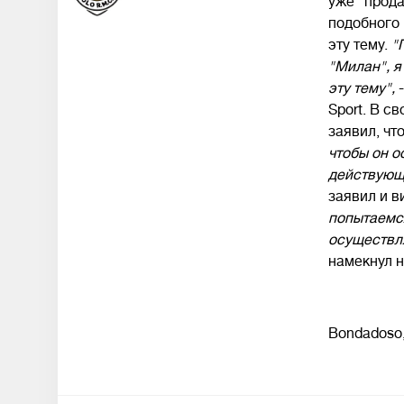
уже "прода
подобного 
эту тему.
"
"Милан", я
эту тему",
Sport. В с
заявил, чт
чтобы он о
действующи
заявил и в
попытаемся
осуществля
намекнул н
Bondadoso,