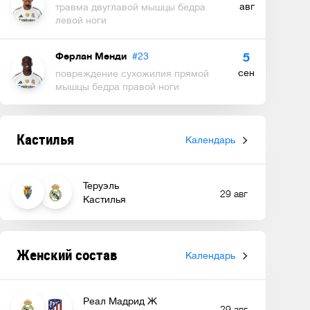
авг
травма двуглавой мышцы бедра
левой ноги
Ферлан Менди
#23
5
сен
повреждение сухожилия прямой
мышцы бедра правой ноги
Кастилья
Календарь
Теруэль
29 авг
Кастилья
Женский состав
Календарь
Реал Мадрид Ж
29 авг