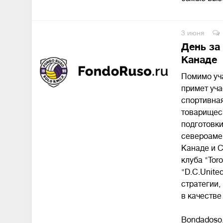
3 июня
День за
Канаде
Помимо уча
примет уча
спортивная
товарищеск
подготовки
североамер
Канаде и С
клуба "Toro
"D.C.Unite
стратегии,
в качестве
Bondadoso,