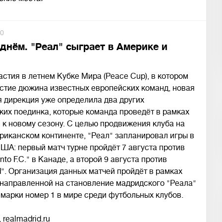
0
 днём. "Реал" сыграет в Америке и
стия в летнем Кубке Мира (Peace Cup), в котором
стие дюжина известных европейских команд, новая
 дирекция уже определила два других
их поединка, которые команда проведёт в рамках
 к новому сезону. С целью продвижения клуба на
иканском континенте, "Реал" запланировал игры в
ША: первый матч турне пройдёт 7 августа против
nto F.C." в Канаде, а второй 9 августа против
d". Организация данных матчей пройдёт в рамках
 направленной на становление мадридского "Реала"
 марки номер 1 в мире среди футбольных клубов.
 realmadrid.ru