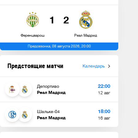
1
2
Ференцварош
Реал Мадрид
Предсезонка, 08 августа 2026, 20:00
Винисиус Джуниор продлил
контракт с клубом до 2032
Предстоящие матчи
Календарь
года
22:00
Депортиво
Реал Мадрид
12 авг
18:00
Шальке-04
Реал Мадрид
16 авг