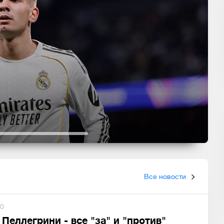
Все новости
0
Пеллегрини - все "за" и "против"