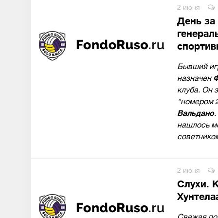
2 июня
День за
генерал
спортив
Бывший иг
назначен
Ф
клуба. Он 
"номером 2
Вальдано
.
нашлось м
советником
2 июня
Слухи. 
Хунтела
Свежая по