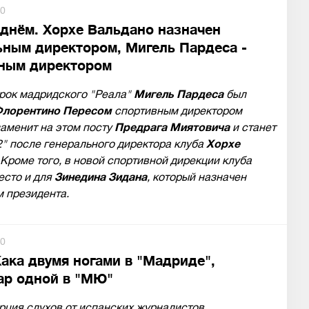
0
 днём. Хорхе Вальдано назначен
ьным директором, Мигель Пардеса -
ным директором
рок мадридского "Реала"
Мигель Пардеса
был
лорентино Пересом
спортивным директором
заменит на этом посту
Предрага Миятовича
и станет
" после генерального директора клуба
Хорхе
 Кроме того, в новой спортивной дирекции клуба
есто и для
Зинедина Зидана
, который назначен
 президента.
0
Кака двумя ногами в "Мадриде",
ар одной в "МЮ"
рция слухов от испанских журналистов