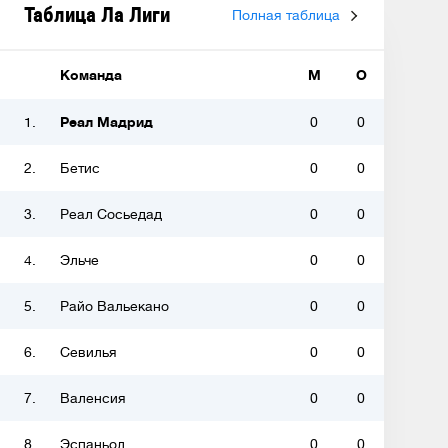
Таблица Ла Лиги
Полная таблица
Команда
М
О
1.
Реал Мадрид
0
0
2.
Бетис
0
0
3.
Реал Сосьедад
0
0
4.
Эльче
0
0
5.
Райо Вальекано
0
0
6.
Севилья
0
0
7.
Валенсия
0
0
8.
Эспаньол
0
0