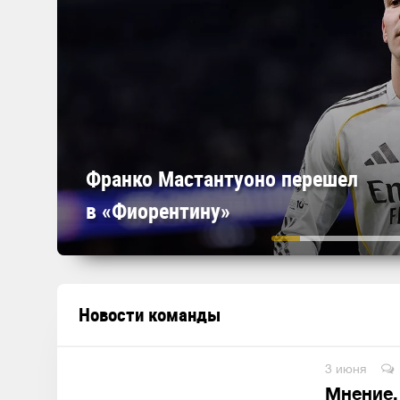
Франко Мастантуоно перешел
в «Фиорентину»
Новости команды
3 июня
Мнение. 