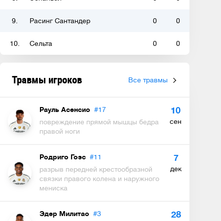
9.
Расинг Сантандер
0
0
10.
Сельта
0
0
Травмы игроков
Все травмы
Рауль Асенсио
#17
10
сен
повреждение прямой мышцы бедра
правой ноги
Родриго Гоэс
#11
7
дек
разрыв передней крестообразной
связки правого колена и наружного
мениска
Эдер Милитао
#3
28