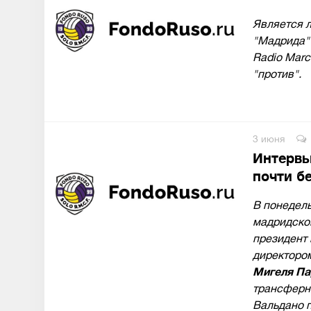
Является 
"Мадрида"
Radio Mar
"против".
3 июня
Интервь
почти б
В понедел
мадридског
президент
директоро
Мигеля Па
трансферно
Вальдано 