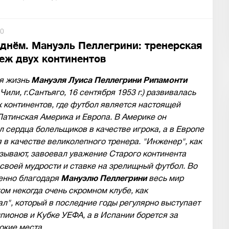
0
 днём. Мануэль Пеллегрини: тренерская
еж двух континентов
я жизнь
Мануэля Луиса Пеллегрини Рипамонти
 Чили, г.Сантьяго, 16 сентября 1953 г.) развивалась
 континентов, где футбол является настоящей
Латинская Америка и Европа. В Америке он
 сердца болельщиков в качестве игрока, а в Европе
 в качестве великолепного тренера. "Инженер", как
зывают, завоевал уважение Старого континента
своей мудрости и ставке на зрелищный футбол. Во
енно благодаря
Мануэлю Пеллегрини
весь мир
ком некогда очень скромном клубе, как
л", который в последние годы регулярно выступает
пионов и Кубке УЕФА, а в Испании борется за
окие места.