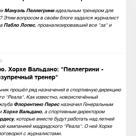
ли
Мануэль Пеллегрини
идеальным тренером для
? Этим вопросом в своём блоге задался журналист
ca
Пабло Лопес
, проанализировавший все "за" и
0
ю. Хорхе Вальдано: "Пеллегрини -
езупречный тренер"
ьник прошёл ряд назначений в спортивную дирекцию
о "Реала". Как известно, новоиспечённый
 клуба
Флорентино Перес
назначил Генеральным
м
Хорхе Вальдано
, а спортивным директором
рдесу
, которые вместе будут работать над летней
й кампанией мадридского "Реала". О ней Хорхе
поговорил с журналистами.