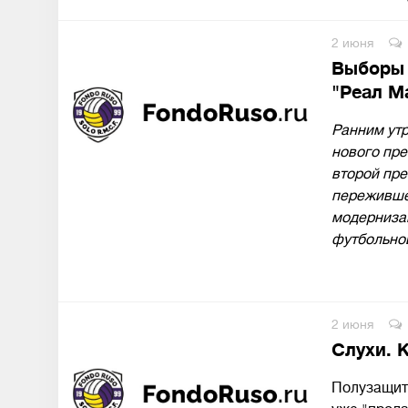
2 июня
Выборы 
"Реал М
Ранним ут
нового пре
второй пре
пережившег
модерниза
футбольной
2 июня
Слухи. К
Полузащит