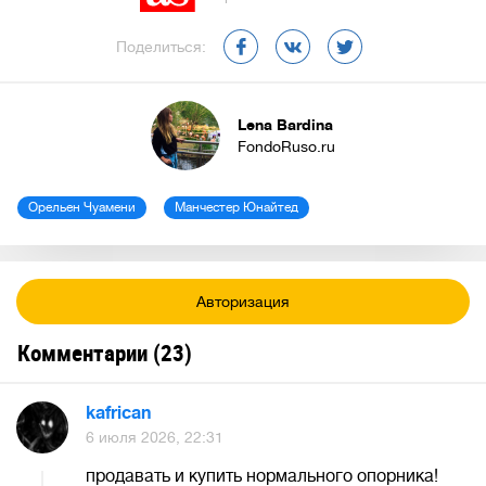
Поделиться:
Lena Bardina
FondoRuso.ru
Орельен Чуамени
Манчестер Юнайтед
Авторизация
Комментарии (
23
)
kafrican
6 июля 2026, 22:31
продавать и купить нормального опорника!