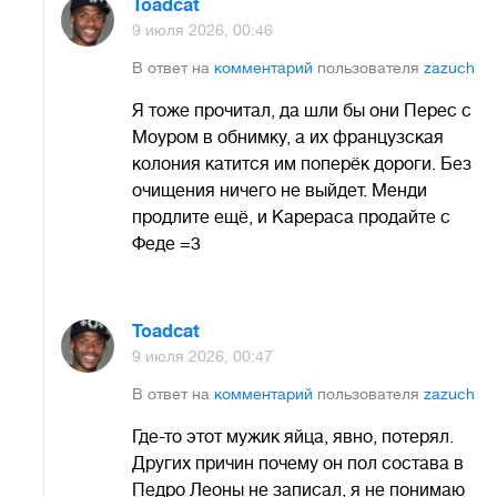
Toadcat
9 июля 2026, 00:46
В ответ на
комментарий
пользователя
zazuch
Я тоже прочитал, да шли бы они Перес с
Моуром в обнимку, а их французская
колония катится им поперёк дороги. Без
очищения ничего не выйдет. Менди
продлите ещё, и Карераса продайте с
Феде =3
Toadcat
9 июля 2026, 00:47
В ответ на
комментарий
пользователя
zazuch
Где-то этот мужик яйца, явно, потерял.
Других причин почему он пол состава в
Педро Леоны не записал, я не понимаю