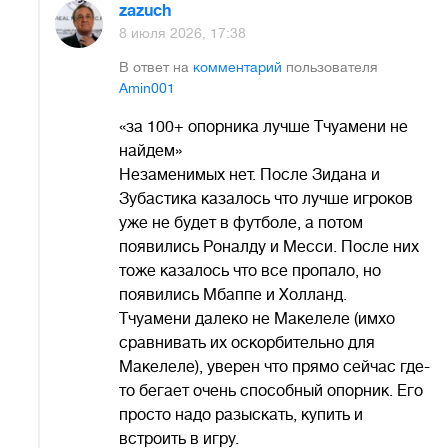
zazuch
8 июля 2026, 17:38
В ответ на
комментарий
пользователя
Amin001
«за 100+ опорника лучше Тчуамени не
найдем»
Незаменимых нет. После Зидана и
Зубастика казалось что лучше игроков
уже не будет в футболе, а потом
появились Роналду и Месси. После них
тоже казалось что все пропало, но
появились Мбаппе и Холланд.
Тчуамени далеко не Макелеле (имхо
сравнивать их оскорбительно для
Макелеле), уверен что прямо сейчас где-
то бегает очень способный опорник. Его
просто надо разыскать, купить и
встроить в игру.