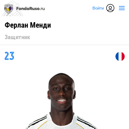
Войти
Ферлан Менди
Защитник
23