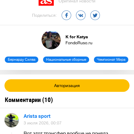
Оригинал новости
Поделиться:
K for Katya
FondoRuso.ru
Бернарду Силва
Национальные сборные
Чемпионат Мира
Авторизация
Комментарии (
10
)
Arista sport
3 июля 2026, 00:07
Вот этот трансфер вообще не поняла