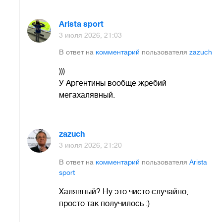
Arista sport
3 июля 2026, 21:03
В ответ на
комментарий
пользователя
zazuch
)))
У Аргентины вообще жребий
мегахалявный.
zazuch
3 июля 2026, 21:20
В ответ на
комментарий
пользователя
Arista
sport
Халявный? Ну это чисто случайно,
просто так получилось :)