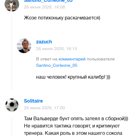
Santino_Corleone_05
26 июня 2026, 16:08
Жозе потихоньку раскачивается)
zazuch
26 июня 2026, 16:15
В ответ на
комментарий
пользователя
Santino_Corleone_05
наш человек! крупный калибр! )))
Solitaire
26 июня 2026, 17:00
Там Вальверде бунт опять затеял в сборной)))
Не нравится тактика говорят, и критикуют
тренера. Какая роль в этом нашего сокола