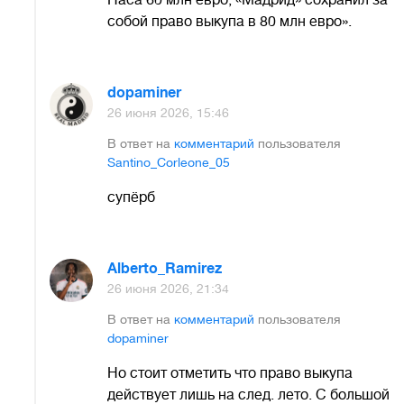
Паса 60 млн евро, «Мадрид» сохранил за
собой право выкупа в 80 млн евро».
dopaminer
26 июня 2026, 15:46
В ответ на
комментарий
пользователя
Santino_Corleone_05
супёрб
Alberto_Ramirez
26 июня 2026, 21:34
В ответ на
комментарий
пользователя
dopaminer
Но стоит отметить что право выкупа
действует лишь на след. лето. С большой