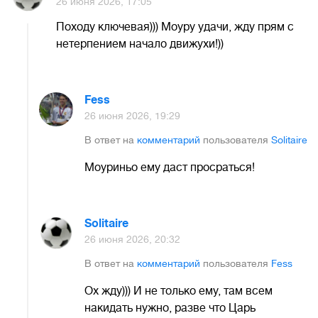
26 июня 2026, 17:05
Походу ключевая))) Моуру удачи, жду прям с
нетерпением начало движухи!))
Fess
26 июня 2026, 19:29
В ответ на
комментарий
пользователя
Solitaire
Моуриньо ему даст просраться!
Solitaire
26 июня 2026, 20:32
В ответ на
комментарий
пользователя
Fess
Ох жду))) И не только ему, там всем
накидать нужно, разве что Царь