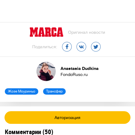
Оригинал новости
Поделиться:
Anastasia Dudkina
FondoRuso.ru
Жозе Моуриньо
Трансфер
Авторизация
Комментарии (
50
)