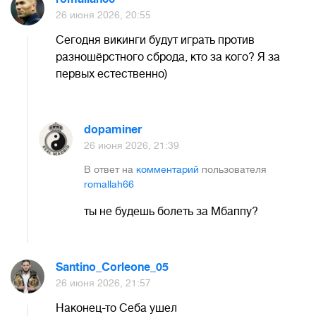
26 июня 2026, 20:55
Сегодня викинги будут играть против
разношёрстного сброда, кто за кого? Я за
первых естественно)
dopaminer
26 июня 2026, 21:39
В ответ на
комментарий
пользователя
romallah66
ты не будешь болеть за Мбаппу?
Santino_Corleone_05
26 июня 2026, 21:57
Наконец-то Себа ушел