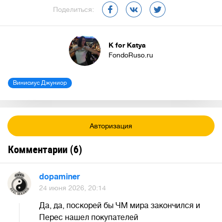
Поделиться:
K for Katya
FondoRuso.ru
Винисиус Джуниор
Авторизация
Комментарии (
6
)
dopaminer
24 июня 2026, 20:14
Да, да, поскорей бы ЧМ мира закончился и
Перес нашел покупателей