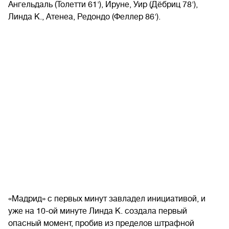
Ангельдаль (Толетти 61'), Ируне, Уир (Дёбриц 78'),
Линда К., Атенеа, Редондо (Феллер 86').
«Мадрид» с первых минут завладел инициативой, и
уже на 10-ой минуте Линда К. создала первый
опасный момент, пробив из пределов штрафной