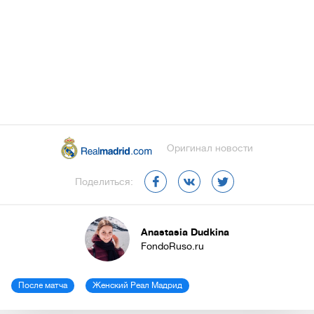
Оригинал новости
Поделиться:
Anastasia Dudkina
FondoRuso.ru
После матча
Женский Реал Мадрид