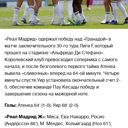
«Реал Мадрид» одержал победу над «Гранадой» в
матче заключительного 30-го тура Лиги F, который
прошел на стадионе «Альфредо Ди Стефано».
Королевский клуб превосходил соперника с самого
начала, и после безголевого первого тайма Атенеа
вывела «сливочных» вперед на 64-ой минуте. Четыре
минуты спустя Уир установила окончательный счет 2-
0, обеспечив команде Пау Кесады победу и
завершение сезона на мажорной ноте.
Голы:
Атенеа 64' (1-0), Уир 68' (2-0).
«Реал Мадрид Ж»:
Миса, Ева Наварро, Росио
(Андерссон 86'), М. Мендес, Хольмгаард (Ноэ 61'),