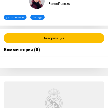
FondoRuso.ru
День за днём
La Liga
Авторизация
Комментарии (
0
)