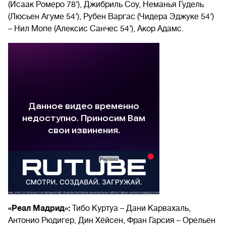
(Исаак Ромеро 78’), Джибриль Соу, Неманья Гудель
(Люсьен Агуме 54’), Рубен Варгас (Чидера Эджуке 54’)
– Нил Мопе (Алексис Санчес 54’), Акор Адамс.
«Реал Мадрид»:
Тибо Куртуа – Дани Карвахаль,
Антонио Рюдигер, Дин Хёйсен, Фран Гарсия – Орельен