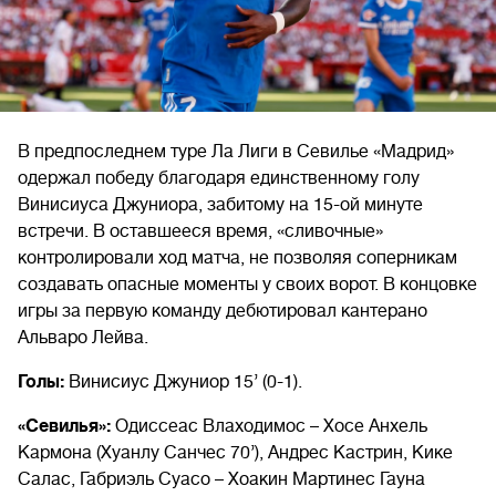
В предпоследнем туре Ла Лиги в Севилье «Мадрид»
одержал победу благодаря единственному голу
Винисиуса Джуниора, забитому на 15-ой минуте
встречи. В оставшееся время, «сливочные»
контролировали ход матча, не позволяя соперникам
создавать опасные моменты у своих ворот. В концовке
игры за первую команду дебютировал кантерано
Альваро Лейва.
Голы:
Винисиус Джуниор 15’ (0-1).
«Севилья»:
Одиссеас Влаходимос – Хосе Анхель
Кармона (Хуанлу Санчес 70’), Андрес Кастрин, Кике
Салас, Габриэль Суасо – Хоакин Мартинес Гауна