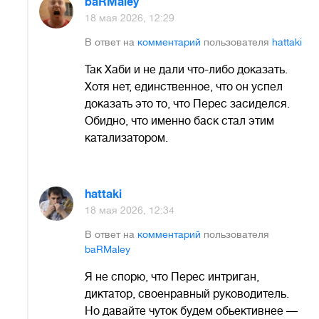
baRMaley
18 мая 2026, 12:29
В ответ на
комментарий
пользователя
hattaki
Так Хаби и не дали что-либо доказать.
Хотя нет, единственное, что он успел
доказать это то, что Перес засиделся.
Обидно, что именно баск стал этим
катализатором.
hattaki
18 мая 2026, 12:34
В ответ на
комментарий
пользователя
baRMaley
Я не спорю, что Перес интриган,
диктатор, своенравный руководитель.
Но давайте чуток будем обьективнее —