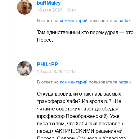
baRMaley
18 мая 2026, 13:14
В ответ на
комментарий
пользователя
hattaki
Там единственный кто перемудрил — это
Перес.
PHIL1PP
18 мая 2026, 13:17
В ответ на
комментарий
пользователя
hattaki
Откуда дровишки о так называемых
трансферах Хаби? Из sports.ru? «Не
читайте советских газет до обеда»
(профессор Преображенский). Уже
писал о том, что Хаби был поставлен
перед ФАКТИЧЕСКИМИ решениями
Переса, Солари, Санчеса и Халафата.