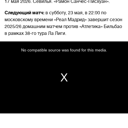
17 мая 2026. Севилья. «Рамон Санчес-Писхуан».
Следующий матч:
в субботу, 23 мая, в 22:00 по
московскому времени «Реал Мадрид» завершит сезон
2025/26 домашним матчем против «Атлетика» Бильбао
в рамках 38-го тура Ла Лиги.
This
is
No compatible source was found for this media.
a
modal
window.