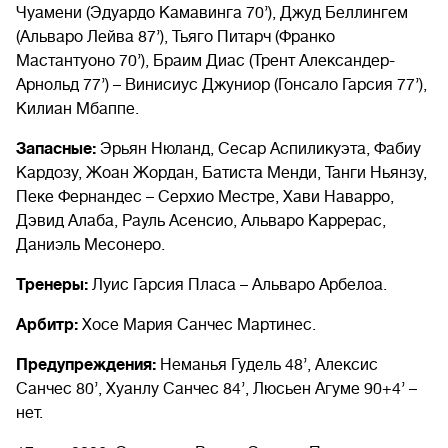
Чуамени (Эдуардо Камавинга 70’), Джуд Беллингем
(Альваро Лейва 87’), Тьяго Питарч (Франко
Мастантуоно 70’), Браим Диас (Трент Александер-
Арнольд 77’) – Винисиус Джуниор (Гонсало Гарсия 77’),
Килиан Мбаппе.
Запасные:
Эрьян Нюланд, Сесар Аспиликуэта, Фабиу
Кардозу, Жоан Жордан, Батиста Менди, Танги Ньянзу,
Пеке Фернандес – Серхио Местре, Хави Наварро,
Дэвид Алаба, Рауль Асенсио, Альваро Каррерас,
Даниэль Месонеро.
Тренеры:
Луис Гарсия Пласа – Альваро Арбелоа.
Арбитр:
Хосе Мария Санчес Мартинес.
Предупреждения:
Неманья Гудель 48’, Алексис
Санчес 80’, Хуанлу Санчес 84’, Люсьен Агуме 90+4’ –
нет.