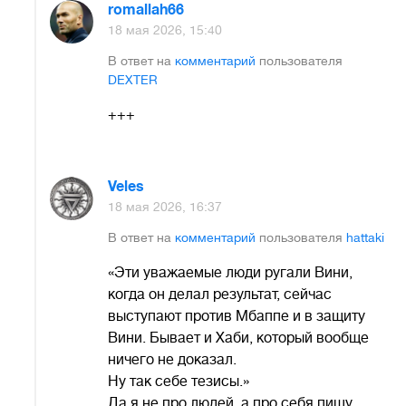
romallah66
18 мая 2026, 15:40
В ответ на
комментарий
пользователя
DEXTER
+++
Veles
18 мая 2026, 16:37
В ответ на
комментарий
пользователя
hattaki
«Эти уважаемые люди ругали Вини,
когда он делал результат, сейчас
выступают против Мбаппе и в защиту
Вини. Бывает и Хаби, который вообще
ничего не доказал.
Ну так себе тезисы.»
Да я не про людей, а про себя пишу.