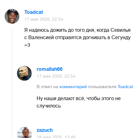
Toadcat
17 мая 2026, 22:54
Я надеюсь дожить до того дня, когда Севилья
с Валенсией отправятся догнивать в Сегунду
=3
romallah66
17 мая 2026, 22:54
В ответ на
комментарий
пользователя
Toadcat
Ну наши делают всё, чтобы этого не
случилось
zazuch
18 мая 2026, 13:46