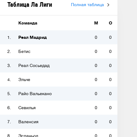
Таблица Ла Лиги
Полная таблица
Команда
М
О
1.
Реал Мадрид
0
0
2.
Бетис
0
0
3.
Реал Сосьедад
0
0
4.
Эльче
0
0
5.
Райо Вальекано
0
0
6.
Севилья
0
0
7.
Валенсия
0
0
8.
Эспаньол
0
0