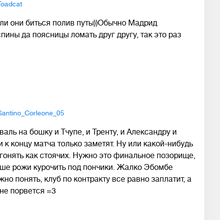
Toadcat
ли они биться полив путы))Обычно Мадрид
пины да поясницы ломать друг другу, так это раз
Santino_Corleone_05
аль на бошку и Тчупе, и Тренту, и Александру и
 и к концу матча только заметят. Ну или какой-нибудь
бгонять как стоячих. Нужно это финальное позорище,
льше рожи курочить под пончики. Жалко Эбомбе
но понять, клуб по контракту все равно заплатит, а
 не порвется =3