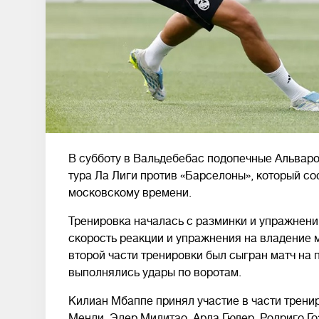
В субботу в Вальдебебас подопечные Альваро
тура Ла Лиги против «Барселоны», который сос
московскому времени.
Тренировка началась с разминки и упражнений
скорость реакции и упражнения на владение
второй части тренировки был сыгран матч на
выполнялись удары по воротам.
Килиан Мбаппе принял участие в части трени
Менди, Эдер Милитао, Арда Гюлер, Родриго Г