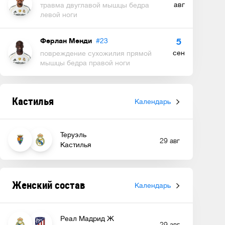
авг
травма двуглавой мышцы бедра
левой ноги
Ферлан Менди
#23
5
сен
повреждение сухожилия прямой
мышцы бедра правой ноги
Кастилья
Календарь
Теруэль
29 авг
Кастилья
Женский состав
Календарь
Реал Мадрид Ж
29 авг