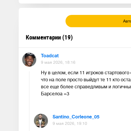
Авт
Комментарии (
19
)
Toadcat
9 мая 2026, 18:16
Ну в целом, если 11 игроков стартового
что на поле просто выйдут те 11 кто ост
все еще более справедливым и логичным
Барселоа =3
Santino_Corleone_05
9 мая 2026, 19:10