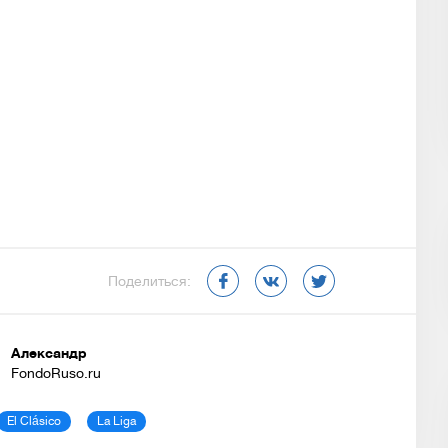
Поделиться:
Александр
FondoRuso.ru
El Clásico
La Liga