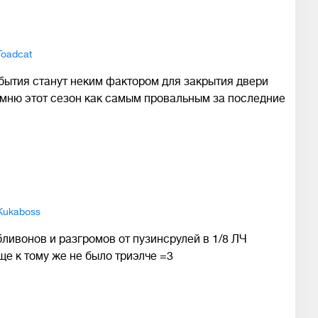
Toadcat
бытия станут неким фактором для закрытия двери
омню этот сезон как самым провальным за последние
Kukaboss
бливонов и разгромов от пузинсрулей в 1/8 ЛЧ
ще к тому же не было триэлче =3