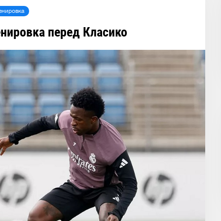
енировка
нировка перед Класико