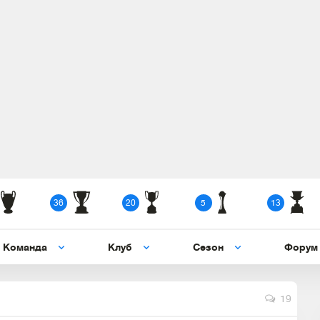
36
20
5
13
Команда
Клуб
Сезон
Форум
19