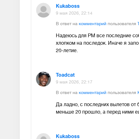
Kukaboss
9 мая 2026, 22:14
В ответ на
комментарий
пользователя
Надеюсь для РМ все последние со
хлопком на последок. Иначе я зап
20-летие.
Toadcat
9 мая 2026, 22:17
В ответ на
комментарий
пользователя
Да ладно, с последних вылетов от 
меньше 20 прошло, а перед ними е
Kukaboss