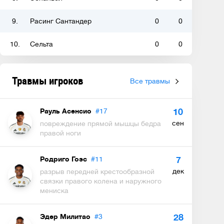
9.
Расинг Сантандер
0
0
10.
Сельта
0
0
Травмы игроков
Все травмы
Рауль Асенсио
#17
10
сен
повреждение прямой мышцы бедра
правой ноги
Родриго Гоэс
#11
7
дек
разрыв передней крестообразной
связки правого колена и наружного
мениска
Эдер Милитао
#3
28