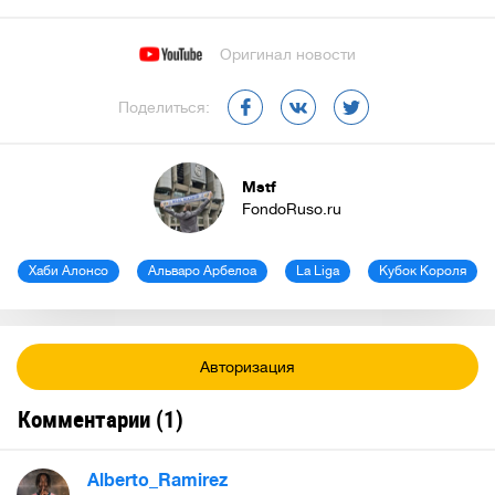
Оригинал новости
Поделиться:
Mstf
FondoRuso.ru
Хаби Алонсо
Альваро Арбелоа
La Liga
Кубок Короля
Авторизация
Комментарии (
1
)
Alberto_Ramirez