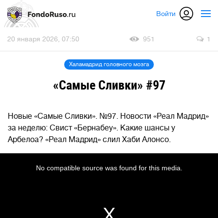
Войти
20 января 2026, 07:50
951
1
Халамадрид головного мозга
«Самые Сливки» #97
Новые «Самые Сливки». №97. Новости «Реал Мадрид»
за неделю: Свист «Бернабеу». Какие шансы у
Арбелоа? «Реал Мадрид» слил Хаби Алонсо.
This
is
No compatible source was found for this media.
a
modal
window.