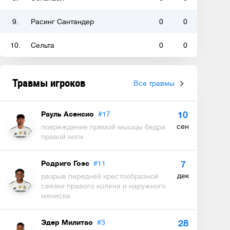
9.
Расинг Сантандер
0
0
10.
Сельта
0
0
Травмы игроков
Все травмы
Рауль Асенсио
#17
10
сен
повреждение прямой мышцы бедра
правой ноги
Родриго Гоэс
#11
7
дек
разрыв передней крестообразной
связки правого колена и наружного
мениска
Эдер Милитао
#3
28