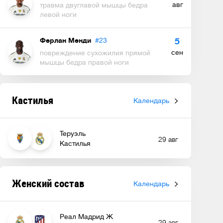
авг
травма двуглавой мышцы бедра
левой ноги
Ферлан Менди
#23
5
сен
повреждение сухожилия прямой
мышцы бедра правой ноги
Кастилья
Календарь
Теруэль
29 авг
Кастилья
Женский состав
Календарь
Реал Мадрид Ж
29 авг