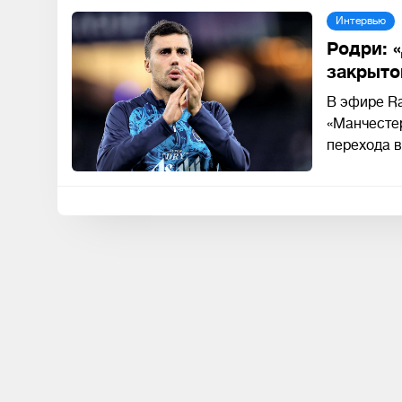
Интервью
Родри: 
закрыто
В эфире Ra
«Манчестер
перехода в