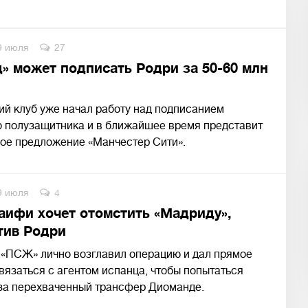
9 июля
27
» может подписать Родри за 50-60 млн
й клуб уже начал работу над подписанием
о полузащитника и в ближайшее время представит
ое предложение «Манчестер Сити».
9 июля
4
аифи хочет отомстить «Мадриду»,
тив Родри
 «ПСЖ» лично возглавил операцию и дал прямое
вязаться с агентом испанца, чтобы попытаться
 за перехваченный трансфер Диоманде.