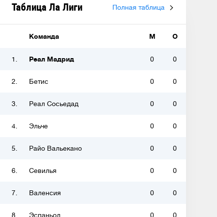
Таблица Ла Лиги
Полная таблица
Команда
М
О
1.
Реал Мадрид
0
0
2.
Бетис
0
0
3.
Реал Сосьедад
0
0
4.
Эльче
0
0
5.
Райо Вальекано
0
0
6.
Севилья
0
0
7.
Валенсия
0
0
8.
Эспаньол
0
0