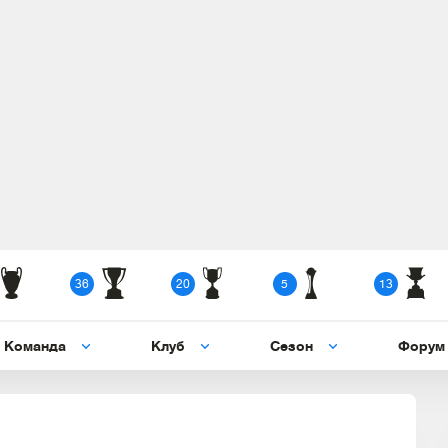
36
20
5
13
Команда
Клуб
Сезон
Форум