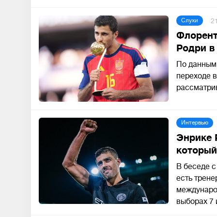
2
Слухи
Флорент
Родри в
По данным
переходе в
рассматрив
Интервью
Энрике Р
который
В беседе с
есть трене
международ
выборах 7 