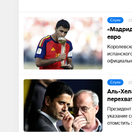
2
Слухи
«Мадрид
евро
Королевски
испанског
официальн
2
Слухи
Аль-Хел
перехва
Президент
указание с
отомстить