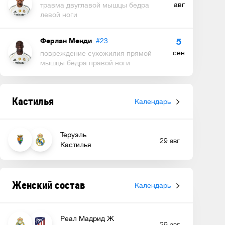
авг
травма двуглавой мышцы бедра
левой ноги
Ферлан Менди
#23
5
сен
повреждение сухожилия прямой
мышцы бедра правой ноги
Кастилья
Календарь
Теруэль
29 авг
Кастилья
Женский состав
Календарь
Реал Мадрид Ж
29 авг