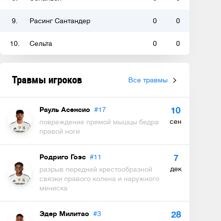
9.
Расинг Сантандер
0
0
10.
Сельта
0
0
Травмы игроков
Все травмы
Рауль Асенсио
#17
10
сен
повреждение прямой мышцы бедра
правой ноги
Родриго Гоэс
#11
7
дек
разрыв передней крестообразной
связки правого колена и наружного
мениска
Эдер Милитао
#3
28