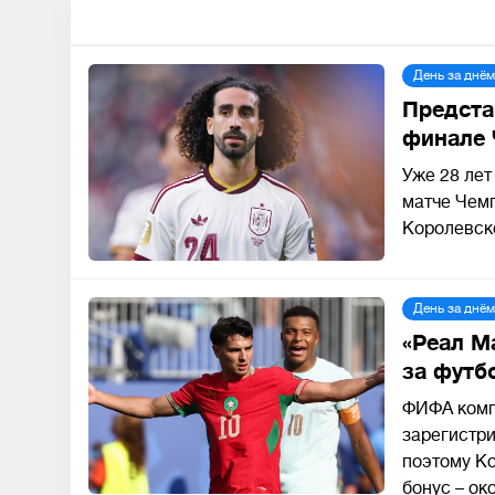
День за днём
Предста
финале 
Уже 28 лет
матче Чемп
Королевско
День за днём
«Реал М
за футб
ФИФА компе
зарегистр
поэтому К
бонус – ок