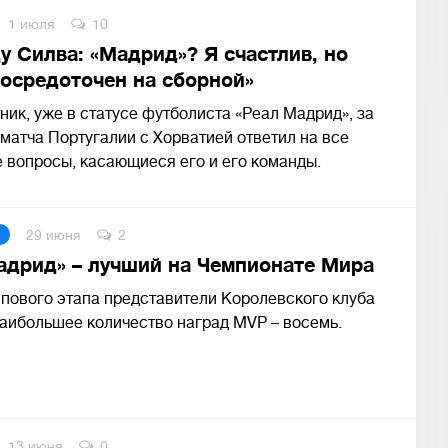
1 июля
10
у Силва: «Мадрид»? Я счастлив, но
сосредоточен на сборной»
ик, уже в статусе футболиста «Реал Мадрид», за
 матча Португалии с Хорватией ответил на все
 вопросы, касающиеся его и его команды.
29 июня
2
адрид» – лучший на Чемпионате Мира
пового этапа представители Королевского клуба
аибольшее количество наград MVP – восемь.
13 июня
0