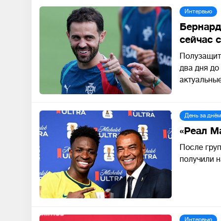
Интервью
Бернард
сейчас 
Полузащитн
два дня до
актуальные
День за днём
«Реал М
После груп
получили н
Интервью