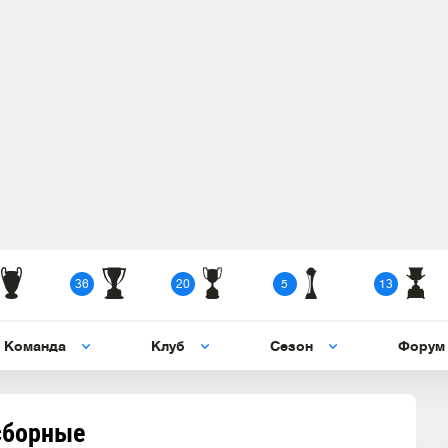
36
20
5
13
Команда
Клуб
Сезон
Форум
сборные