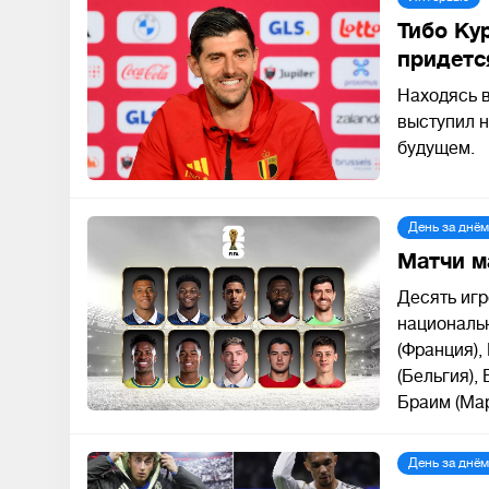
Тибо Ку
придетс
Находясь в
выступил н
будущем.
День за днём
Матчи м
Десять игр
националь
(Франция),
(Бельгия),
Браим (Мар
День за днём