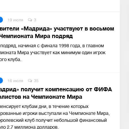
19 июля
3
вители «Мадрида» участвуют в восьмом
Чемпионата Мира подряд
 подряд, начиная с финала 1998 года, в главном
ионата Мира участвует как минимум один игрок
го клуба.
16 июля
35
адрид» получит компенсацию от ФИФА
олистов на Чемпионате Мира
нсирует клубам дни, в течение которых
ированные игроки выступали на Чемпионате Мира,
оролевский клуб получит небольшой финансовый
оло 2,7 миллиона долларов.