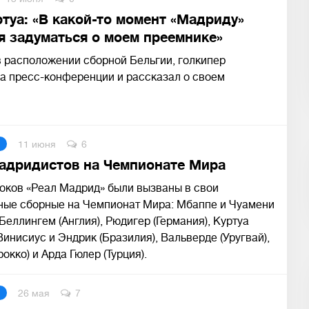
ртуа: «В какой-то момент «Мадриду»
я задуматься о моем преемнике»
 расположении сборной Бельгии, голкипер
а пресс-конференции и рассказал о своем
11 июня
6
адридистов на Чемпионате Мира
оков «Реал Мадрид» были вызваны в свои
ные сборные на Чемпионат Мира: Мбаппе и Чуамени
 Беллингем (Англия), Рюдигер (Германия), Куртуа
 Винисиус и Эндрик (Бразилия), Вальверде (Уругвай),
окко) и Арда Гюлер (Турция).
26 мая
7