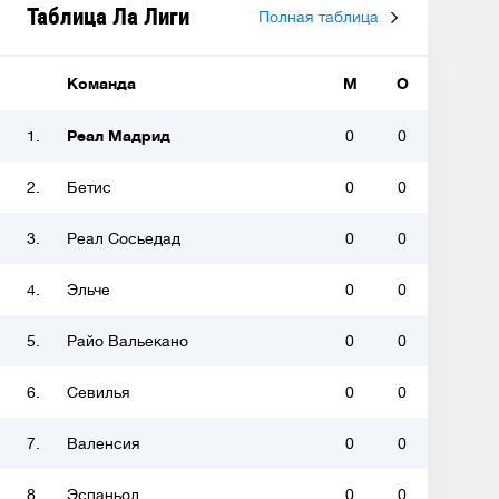
Таблица Ла Лиги
Полная таблица
Команда
М
О
1.
Реал Мадрид
0
0
2.
Бетис
0
0
3.
Реал Сосьедад
0
0
4.
Эльче
0
0
5.
Райо Вальекано
0
0
6.
Севилья
0
0
7.
Валенсия
0
0
8.
Эспаньол
0
0