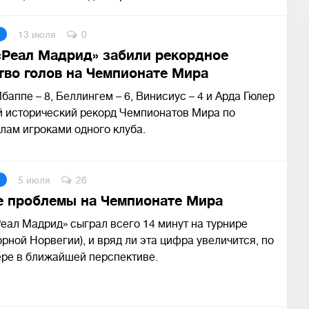
13 июля
0
«Реал Мадрид» забили рекордное
тво голов на Чемпионате Мира
Мбаппе – 8, Беллингем – 6, Винисиус – 4 и Арда Гюлер
ый исторический рекорд Чемпионатов Мира по
лам игроками одного клуба.
5 июля
26
е проблемы на Чемпионате Мира
еал Мадрид» сыграл всего 14 минут на турнире
орной Норвегии), и вряд ли эта цифра увеличится, по
ере в ближайшей перспективе.