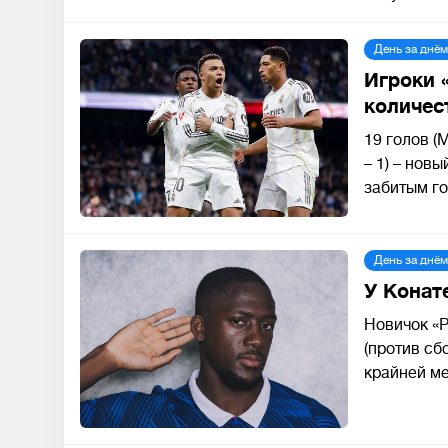
День за днём
Игроки 
количес
19 голов (
– 1) – нов
забитым го
День за днём
У Конат
Новичок «Р
(против сб
крайней м