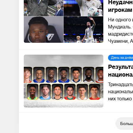
Неудачн
игрокам
Ни одного 
Мундиаль. 
мадридисто
Чуамени, А
День за днём
Результ
национа
Тринадцать
национальн
них только
Больш