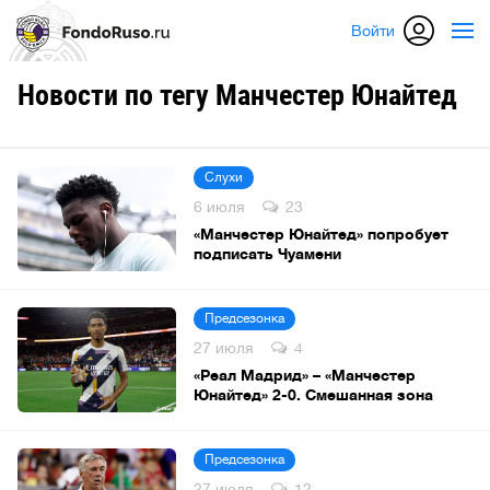
Войти
Новости по тегу Манчестер Юнайтед
Слухи
6 июля
23
«Манчестер Юнайтед» попробует
подписать Чуамени
Предсезонка
27 июля
4
«Реал Мадрид» – «Манчестер
Юнайтед» 2-0. Смешанная зона
Предсезонка
27 июля
12