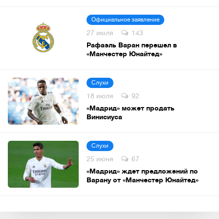
Официальное заявление
27 июля
143
Рафаэль Варан перешел в
«Манчестер Юнайтед»
Слухи
18 июля
92
«Мадрид» может продать
Винисиуса
Слухи
25 июня
67
«Мадрид» ждет предложений по
Варану от «Манчестер Юнайтед»