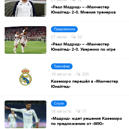
«Реал Мадрид» – «Манчестер
Юнайтед» 2-0. Мнения тренеров
Предсезонка
27 июля
52
«Реал Мадрид» – «Манчестер
Юнайтед» 2-0. Уверенно по игре
Трансфер
19 августа
205
Каземиро перешёл в «Манчестер
Юнайтед»
Слухи
18 августа
77
«Мадрид» ждет решения Каземиро
по предложению от «МЮ»