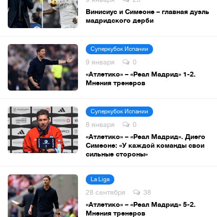
Винисиус и Симеоне – главная дуэль
мадридского дерби
Суперкубок Испании
9 января
0
«Атлетико» – «Реал Мадрид» 1-2.
Мнения тренеров
Суперкубок Испании
8 января
0
«Атлетико» – «Реал Мадрид». Диего
Симеоне: «У каждой команды свои
сильные стороны»
La Liga
28 сентября
38
«Атлетико» – «Реал Мадрид» 5-2.
Мнения тренеров