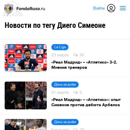
Войти
Новости по тегу Диего Симеоне
La Liga
23 марта
30
«Реал Мадрид» – «Атлетико» 3-2.
Мнения тренеров
День за днём
21 марта
5
«Реал Мадрид» – «Атлетико»: опыт
Симеоне против дебюта Арбелоа
День за днём
9 января
23